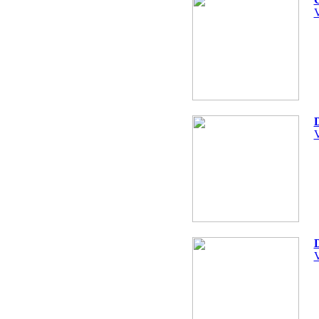
V
D
V
D
V