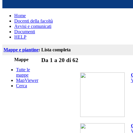
Home
Docenti della facoltà
Avvisi e comunicati
Documenti
HELP
Mappe e piantine
: Lista completa
Mappe
Da 1 a 20 di 62
Tutte le
mappe
V
MapViewer
Cerca
V