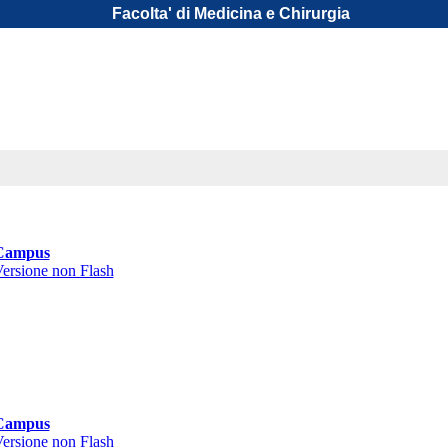
Facolta' di Medicina e Chirurgia
Campus
ersione non Flash
Campus
ersione non Flash