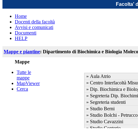
Facolta' 
Home
Docenti della facoltà
Avvisi e comunicati
Documenti
HELP
Mappe e piantine
: Dipartimento di Biochimica e Biologia Moleco
Mappe
Tutte le
» Aula Atrio
mappe
» Centro Interfacoltà Mis
MapViewer
Cerca
» Dip. Biochimica e Biolo
» Segreteria Dip. Biochimi
» Segreteria studenti
» Studio Berni
» Studio Bolchi - Petrucco
» Studio Cavazzini
» Studio Conterio