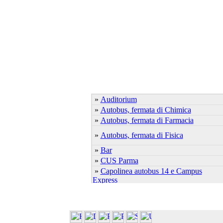
»
Auditorium
»
Autobus, fermata di Chimica
»
Autobus, fermata di Farmacia
»
Autobus, fermata di Fisica
»
Bar
»
CUS Parma
»
Capolinea autobus 14 e Campus
Express
»
Capolinea autobus 7 e 21
»
Cascina Ambolana
»
Centro Linguistico
»
Centro S.Elisabetta