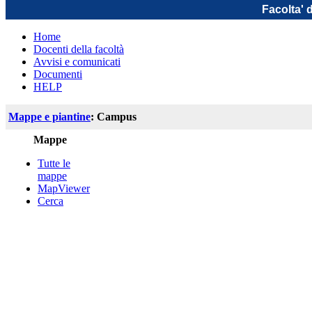
Facolta' 
Home
Docenti della facoltà
Avvisi e comunicati
Documenti
HELP
Mappe e piantine
: Campus
Mappe
Tutte le
mappe
MapViewer
Cerca