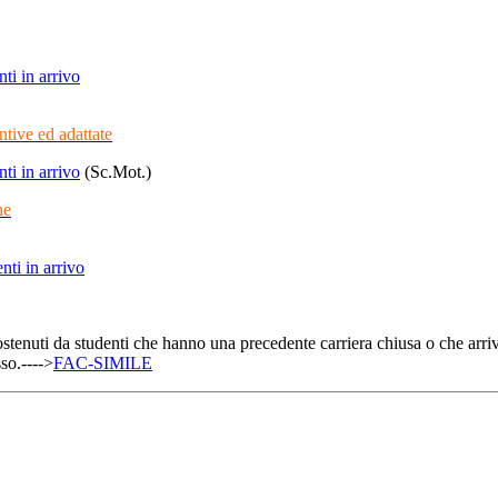
ti in arrivo
entive ed adattate
ti in arrivo
(Sc.Mot.)
he
nti in arrivo
ostenuti da studenti che hanno una precedente carriera chiusa o che arri
so.---->
FAC-SIMILE