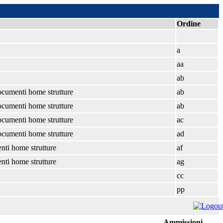
Ordine
a
aa
ab
documenti home strutture
ab
documenti home strutture
ab
documenti home strutture
ac
documenti home strutture
ad
nti home strutture
af
nti home strutture
ag
cc
pp
Ammissioni