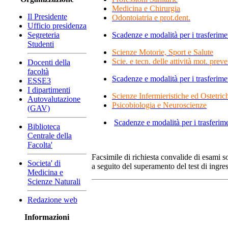
Medicina e Chirurgia
Il Presidente
Odontoiatria e prot.dent.
Ufficio presidenza
Segreteria
Scadenze e modalità per i trasferimen
Studenti
Scienze Motorie, Sport e Salute
Scie. e tecn. delle attività mot. prev
Docenti della
facoltà
Scadenze e modalità per i trasferimen
ESSE3
I dipartimenti
Scienze Infermieristiche ed Ostetric
Autovalutazione
Psicobiologia e Neuroscienze
(GAV)
Scadenze e modalità per i trasferime
Biblioteca
Centrale della
Facolta'
Facsimile di richiesta convalide di esami s
Societa' di
a seguito del superamento del test di ingres
Medicina e
Scienze Naturali
Redazione web
Informazioni