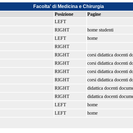
Facolta' di Medicina e Chirurgia
Posizione
Pagine
LEFT
RIGHT
home studenti
LEFT
home
RIGHT
RIGHT
corsi didattica docenti 
RIGHT
corsi didattica docenti 
RIGHT
corsi didattica docenti 
RIGHT
corsi didattica docenti 
RIGHT
didattica docenti docume
RIGHT
didattica docenti docume
LEFT
home
LEFT
home