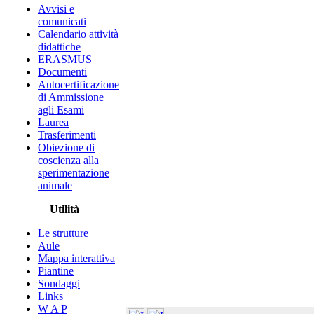
Avvisi e
comunicati
Calendario attività
didattiche
ERASMUS
Documenti
Autocertificazione
di Ammissione
agli Esami
Laurea
Trasferimenti
Obiezione di
coscienza alla
sperimentazione
animale
Utilità
Le strutture
Aule
Mappa interattiva
Piantine
Sondaggi
Links
W A P