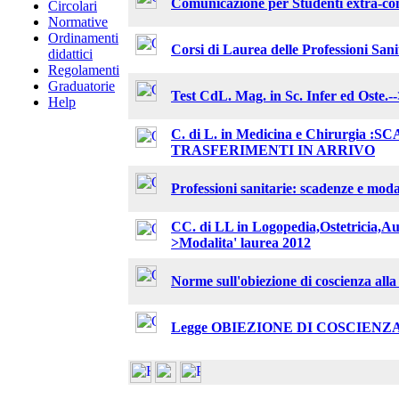
Comunicazione per Studenti extra-co
Circolari
Normative
Ordinamenti
Corsi di Laurea delle Professioni Sani
didattici
Regolamenti
Graduatorie
Test CdL. Mag. in Sc. Infer ed Oste.-
Help
C. di L. in Medicina e Chirurgia
TRASFERIMENTI IN ARRIVO
Professioni sanitarie: scadenze e modal
CC. di LL in Logopedia,Ostetricia,Au
>Modalita' laurea 2012
Norme sull'obiezione di coscienza all
Legge OBIEZIONE DI COSCIEN