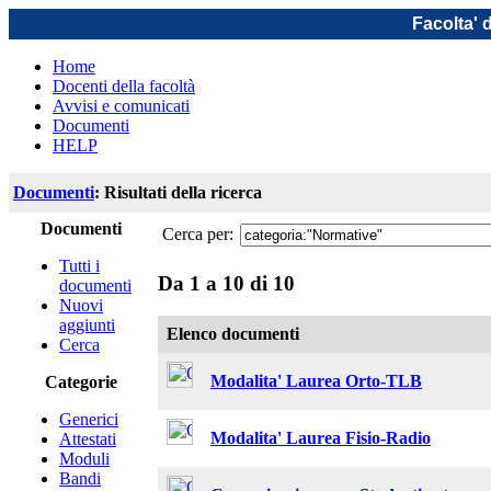
Facolta' 
Home
Docenti della facoltà
Avvisi e comunicati
Documenti
HELP
Documenti
: Risultati della ricerca
Documenti
Cerca per:
Tutti i
Da 1 a 10 di 10
documenti
Nuovi
aggiunti
Elenco documenti
Cerca
Modalita' Laurea Orto-TLB
Categorie
Generici
Modalita' Laurea Fisio-Radio
Attestati
Moduli
Bandi