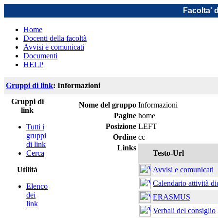
Facolta' 
Home
Docenti della facoltà
Avvisi e comunicati
Documenti
HELP
Gruppi di link
: Informazioni
Gruppi di
Nome del gruppo
Informazioni
link
Pagine
home
Posizione
LEFT
Tutti i
gruppi
Ordine
cc
di link
Links
Cerca
Testo-Url
Utilità
Avvisi e comunicati
Calendario attività di
Elenco
dei
ERASMUS
link
Verbali del consiglio