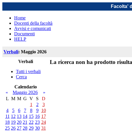
Facolta' 
Home
Docenti della facoltà
Avvisi e comunicati
Documenti
HELP
Verbali
: Maggio 2026
Verbali
La ricerca non ha prodotto risulta
Tutti i verbali
Cerca
Calendario
«
Maggio 2026
»
L
M
M
G
V
S
D
1
2
3
4
5
6
7
8
9
10
11
12
13
14
15
16
17
18
19
20
21
22
23
24
25
26
27
28
29
30
31