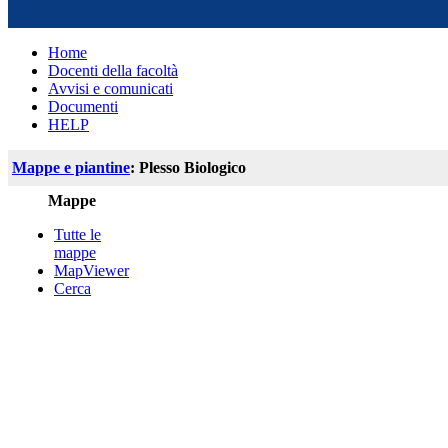
Home
Docenti della facoltà
Avvisi e comunicati
Documenti
HELP
Mappe e piantine
: Plesso Biologico
Mappe
Tutte le
mappe
MapViewer
Cerca