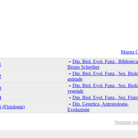
Mappa 
»
Dip. Biol. Evol. Funz., Biblioteca
1
Bruno Schreiber
»
Dip. Biol. Evol. Funz., Sez. Biol
2
animale
»
Dip. Biol. Evol. Funz., Sez. Biol
3
vegetale
4
»
Dip. Biol. Evol. Funz., Sez. Fisio
»
Dip. Genetica, Antropologia,
 (Fisiologia)
Evoluzione
6 (Botanica)
Versione no