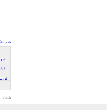
Campus
ogia
ogia
logia
n Flash