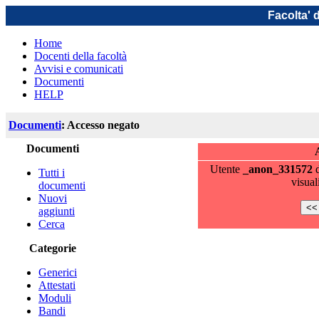
Facolta' 
Home
Docenti della facoltà
Avvisi e comunicati
Documenti
HELP
Documenti
: Accesso negato
Documenti
Utente
_anon_331572
d
Tutti i
visual
documenti
Nuovi
aggiunti
Cerca
Categorie
Generici
Attestati
Moduli
Bandi