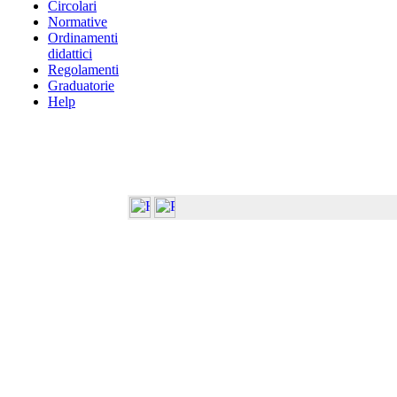
Circolari
Normative
Ordinamenti
didattici
Regolamenti
Graduatorie
Help