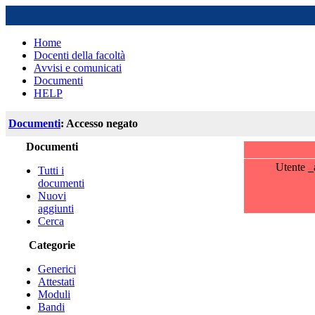
Home
Docenti della facoltà
Avvisi e comunicati
Documenti
HELP
Documenti
: Accesso negato
Documenti
Utente
_
Tutti i
documenti
Nuovi
aggiunti
Cerca
Categorie
Generici
Attestati
Moduli
Bandi